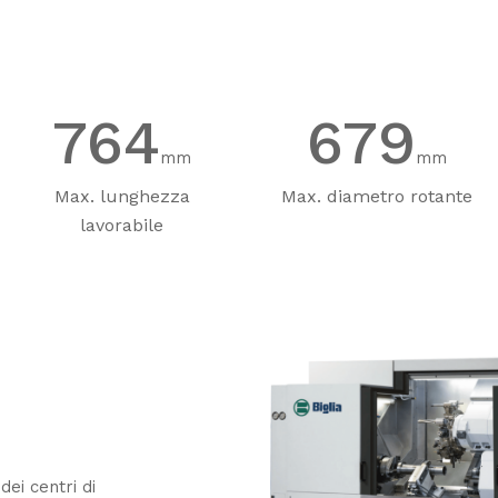
765
680
mm
mm
Max. lunghezza
Max. diametro rotante
lavorabile
dei centri di