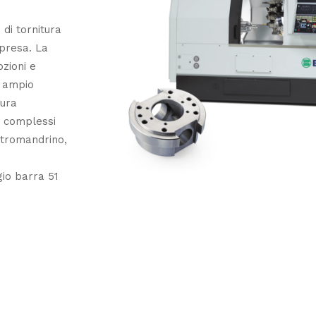
 di tornitura
ipresa. La
zioni e
n ampio
tura
i complessi
ntromandrino,
gio barra 51