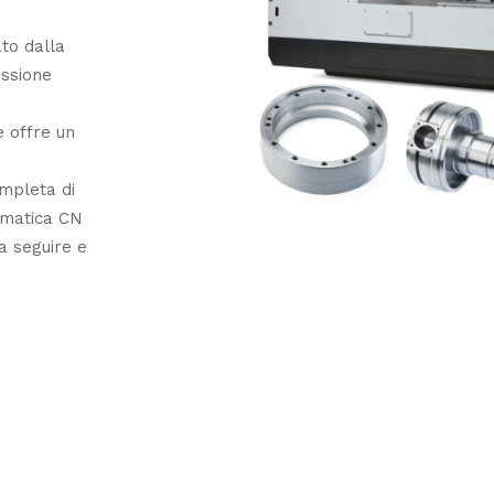
ato dalla
issione
e offre un
ompleta di
omatica CN
 a seguire e