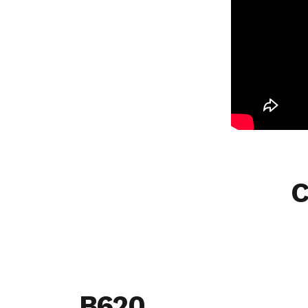
C
B620