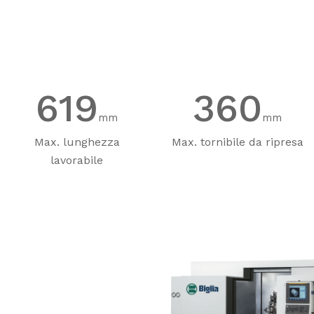
620
360
mm
mm
Max. lunghezza
Max. tornibile da ripresa
lavorabile