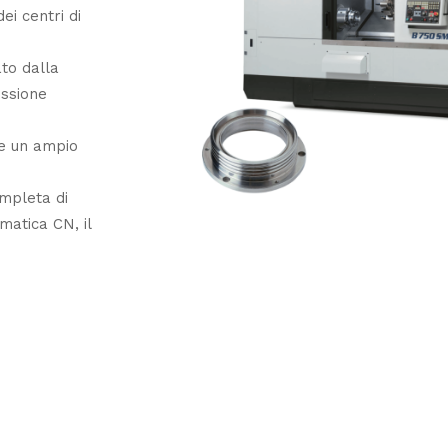
ei centri di
ato dalla
issione
re un ampio
ompleta di
matica CN, il