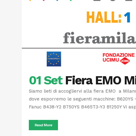
01 Set
Fiera EMO Mi
Siamo lieti di accogliervi alla fiera EMO a Mila
dove esporremo le seguenti macchine: B620YS 
Fanuc B438-Y2 B750YS B465T3-Y3 B1250Y Vi aspe
Read More