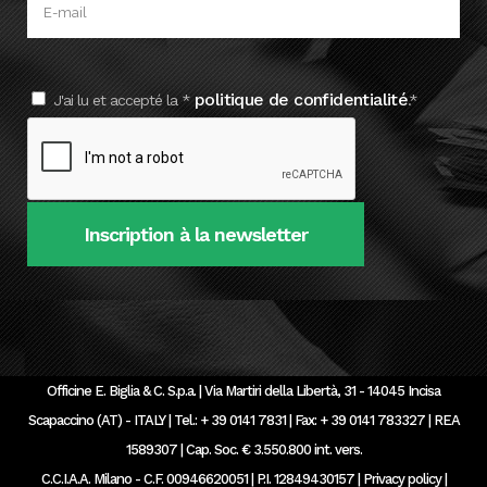
politique de confidentialité
J'ai lu et accepté la *
.*
Officine E. Biglia & C. S.p.a. | Via Martiri della Libertà, 31 - 14045 Incisa
Scapaccino (AT) - ITALY | Tel.: + 39 0141 7831 | Fax: + 39 0141 783327 | REA
1589307 | Cap. Soc. € 3.550.800 int. vers.
C.C.I.A.A. Milano - C.F. 00946620051 | P.I. 12849430157 |
Privacy policy
|